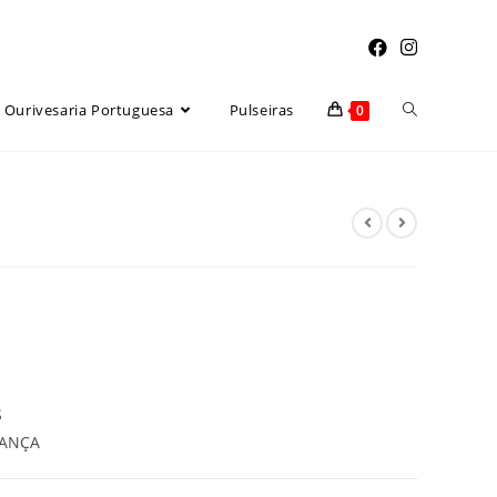
Toggle
Ourivesaria Portuguesa
Pulseiras
0
website
search
S
RANÇA