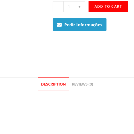
LTP-
-
+
ADD TO CART
1234PD-
7BEF
Pedir Informações
quantity
DESCRIPTION
REVIEWS (0)