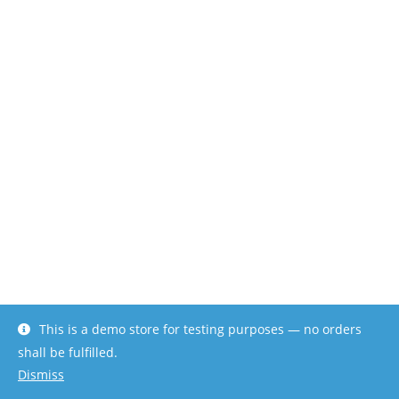
This is a demo store for testing purposes — no orders
shall be fulfilled.
Dismiss