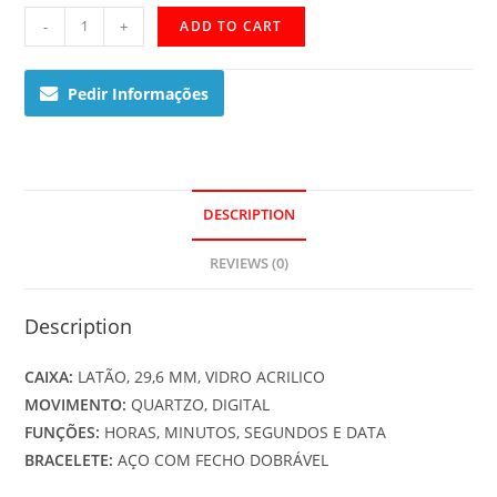
LTP-
-
+
ADD TO CART
1141PA-
7BEF
Pedir Informações
quantity
DESCRIPTION
REVIEWS (0)
Description
CAIXA:
LATÃO, 29,6 MM, VIDRO ACRILICO
MOVIMENTO:
QUARTZO, DIGITAL
FUNÇÕES:
HORAS, MINUTOS, SEGUNDOS E DATA
BRACELETE:
AÇO COM FECHO DOBRÁVEL