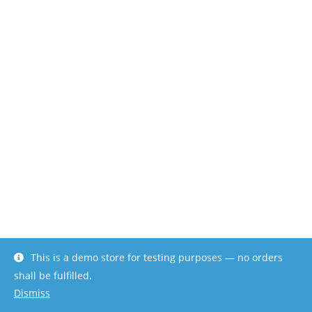
This is a demo store for testing purposes — no orders
shall be fulfilled.
Dismiss