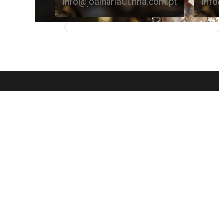
info@joalhariaCunha.com.pt
inf