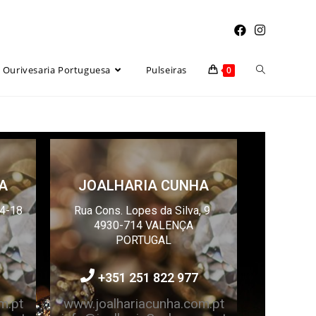
Ourivesaria Portuguesa
Pulseiras
0
A
JOALHARIA CUNHA
14-18
Rua Cons. Lopes da Silva, 9
4930-714 VALENÇA
PORTUGAL
+351 251 822 977
m.pt
www.joalhariacunha.com.pt