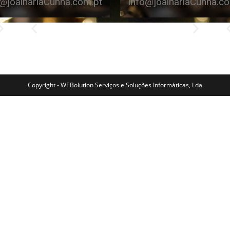
o@joalhariaCunha.com.pt
info@joalhariaCunha.co
Copyright - WEBolution Serviços e Soluções Informáticas, Lda