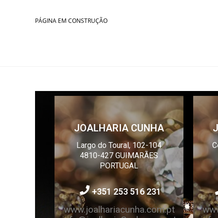
PÁGINA EM CONSTRUÇÃO
JOALHARIA CUNHA
Largo do Toural, 102-104
C
4810-427 G
UIMARÃES
PORTUGAL
+351 253 516 231
www.joalhariacunha.com.pt
www