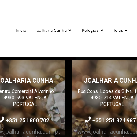
Inicio
Joalharia Cunha
Relógios
Jóias
JOALHARIA CUNHA
JOALHARIA CUNH
entro Comercial Alvarinho
Rua Cons. Lopes da Silva, 
4930-593 VALENÇA
4930-714 VALENÇA
PORTUGAL
PORTUGAL
+35
1 2
51 800 702
+351 251 824 987
.joalhariacunha.com.pt
www.joalhariacunha.co