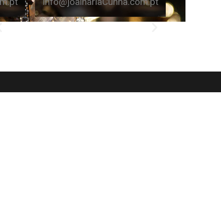
m.pt
info@joalhariaCunha.com.pt