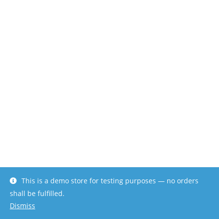
This is a demo store for testing purposes — no orders
shall be fulfilled.
Dismiss