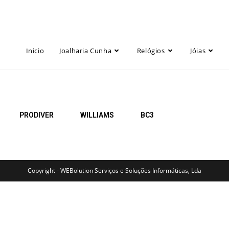
Inicio
Joalharia Cunha
Relógios
Jóias
PRODIVER
WILLIAMS
BC3
Copyright - WEBolution Serviços e Soluções Informáticas, Lda