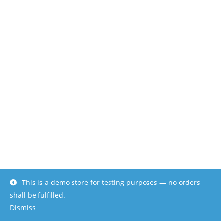
This is a demo store for testing purposes — no orders
shall be fulfilled.
Dismiss