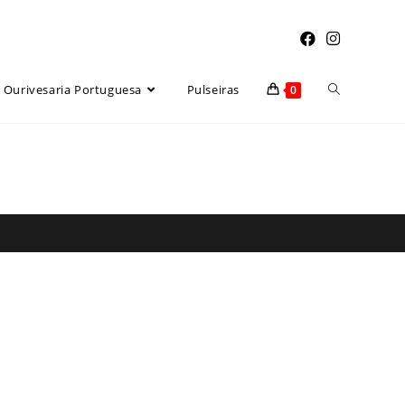
Toggle
Ourivesaria Portuguesa
Pulseiras
0
website
search