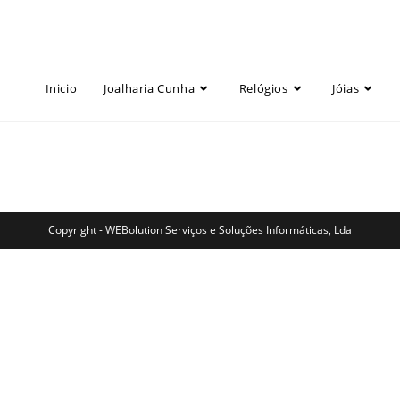
Inicio
Joalharia Cunha
Relógios
Jóias
Copyright - WEBolution Serviços e Soluções Informáticas, Lda