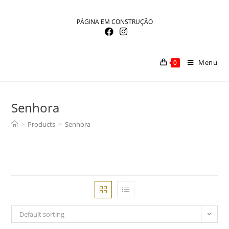
Skip
to
PÁGINA EM CONSTRUÇÃO
content
Menu
0
Senhora
>
Products
>
Senhora
Default sorting