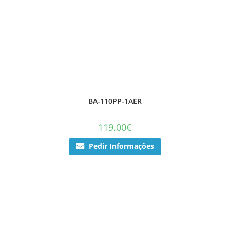
BA-110PP-1AER
119.00
€
Pedir Informações