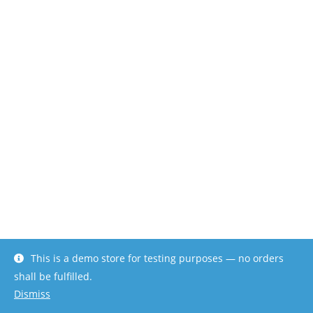
This is a demo store for testing purposes — no orders
shall be fulfilled.
Dismiss