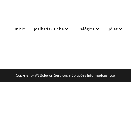
Inicio
Joalharia Cunha
Relógios
Jóias
Copyright - WEBolution Serviços e Soluções Informáticas, Lda