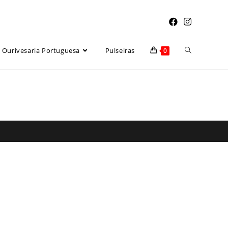
Toggle
Ourivesaria Portuguesa
Pulseiras
0
website
search