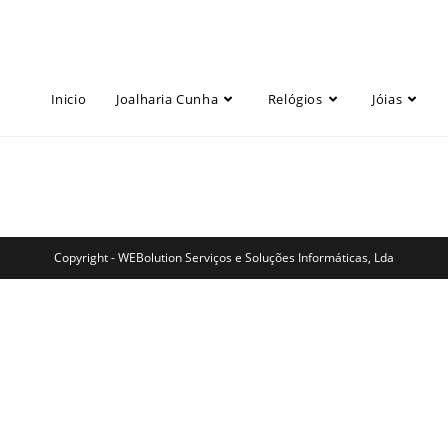
Inicio
Joalharia Cunha
Relógios
Jóias
Copyright - WEBolution Serviços e Soluções Informáticas, Lda