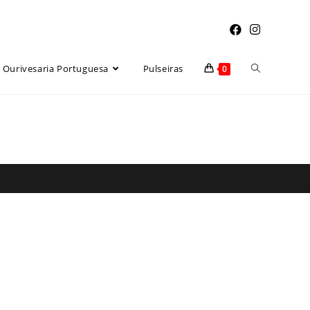
Toggle
Ourivesaria Portuguesa
Pulseiras
0
website
search