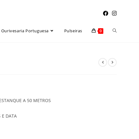
Toggle
Ourivesaria Portuguesa
Pulseiras
0
website
search
, ESTANQUE A 50 METROS
 E DATA