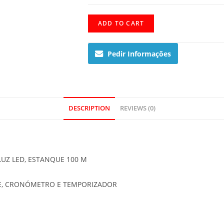
BA-
ADD TO CART
110PP-
1AER
Pedir Informações
quantity
DESCRIPTION
REVIEWS (0)
 LUZ LED, ESTANQUE 100 M
ME, CRONÓMETRO E TEMPORIZADOR