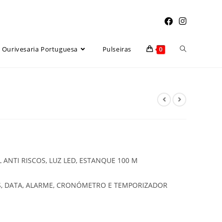
Toggle
Ourivesaria Portuguesa
Pulseiras
0
website
search
L ANTI RISCOS, LUZ LED, ESTANQUE 100 M
, DATA, ALARME, CRONÓMETRO E TEMPORIZADOR