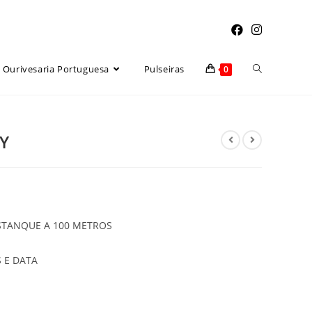
Toggle
Ourivesaria Portuguesa
Pulseiras
0
website
Y
search
ESTANQUE A 100 METROS
 E DATA