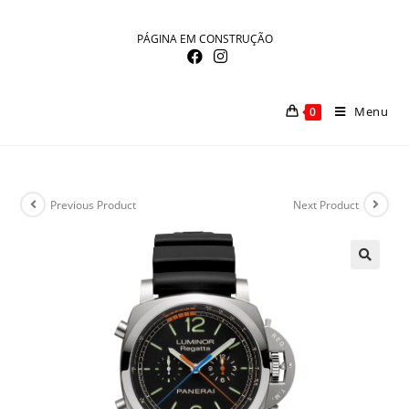
Skip
to
PÁGINA EM CONSTRUÇÃO
content
Menu
0
Previous Product
Next Product