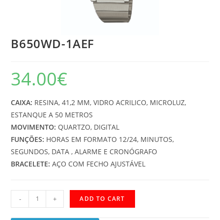
B650WD-1AEF
34.00
€
CAIXA:
RESINA, 41,2 MM, VIDRO ACRILICO, MICROLUZ,
ESTANQUE A 50 METROS
MOVIMENTO:
QUARTZO, DIGITAL
FUNÇÕES:
HORAS EM FORMATO 12/24, MINUTOS,
SEGUNDOS, DATA , ALARME E CRONÓGRAFO
BRACELETE:
AÇO COM FECHO AJUSTÁVEL
B650WD-
-
+
ADD TO CART
1AEF