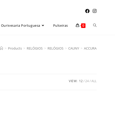
Toggle
Ourivesaria Portuguesa
Pulseiras
0
website
>
Products
>
RELÓGIOS
>
RELÓGIOS
>
CAUNY
>
ACCURA
search
VIEW:
12
24
ALL