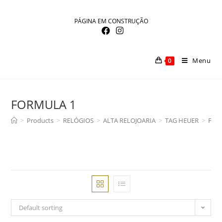
Skip
to
PÁGINA EM CONSTRUÇÃO
content
Menu
0
FORMULA 1
>
Products
>
RELÓGIOS
>
ALTA RELOJOARIA
>
TAG HEUER
>
FOR
Default sorting