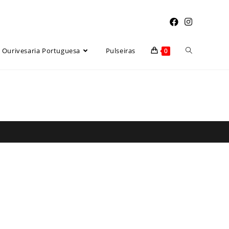
Toggle
Ourivesaria Portuguesa
Pulseiras
0
website
search