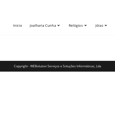
Inicio
Joalharia Cunha
Relógios
Jóias
Copyright - WEBolution Serviços e Soluções Informáticas, Lda