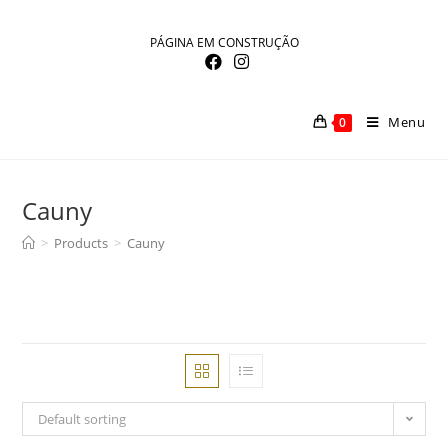
Skip
to
PÁGINA EM CONSTRUÇÃO
content
Menu
0
Cauny
>
Products
>
Cauny
Default sorting