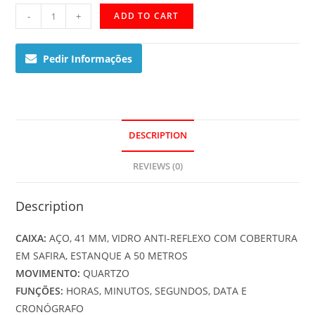
LEGACY
-
+
ADD TO CART
WHITE
SILVER
Pedir Informações
CHRONOGRAPH
quantity
DESCRIPTION
REVIEWS (0)
Description
CAIXA:
AÇO, 41 MM, VIDRO ANTI-REFLEXO COM COBERTURA
EM SAFIRA, ESTANQUE A 50 METROS
MOVIMENTO:
QUARTZO
FUNÇÕES:
HORAS, MINUTOS, SEGUNDOS, DATA E
CRONÓGRAFO