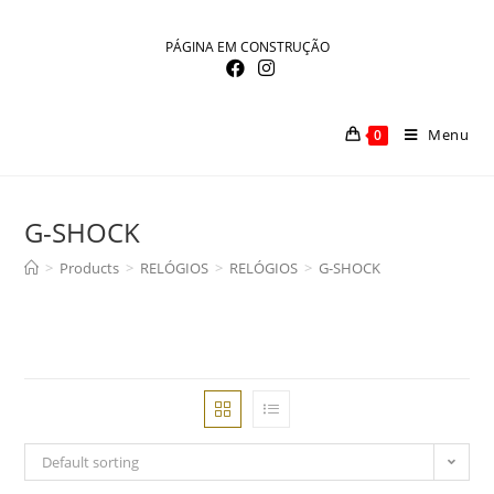
Skip
to
PÁGINA EM CONSTRUÇÃO
content
Menu
0
G-SHOCK
>
Products
>
RELÓGIOS
>
RELÓGIOS
>
G-SHOCK
Default sorting