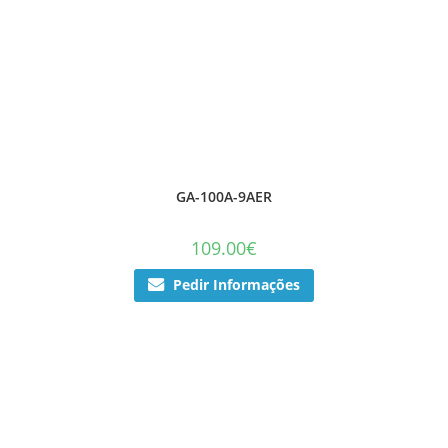
GA-100A-9AER
109.00
€
Pedir Informações