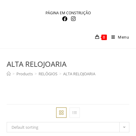
Skip
to
PÁGINA EM CONSTRUÇÃO
content
Menu
0
ALTA RELOJOARIA
>
Products
>
RELÓGIOS
>
ALTA RELOJOARIA
Default sorting