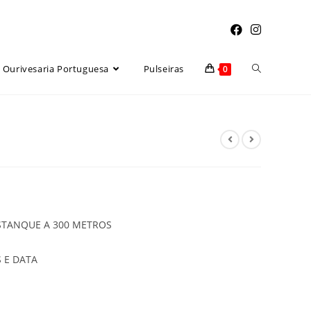
Toggle
Ourivesaria Portuguesa
Pulseiras
0
website
search
ESTANQUE A 300 METROS
 E DATA