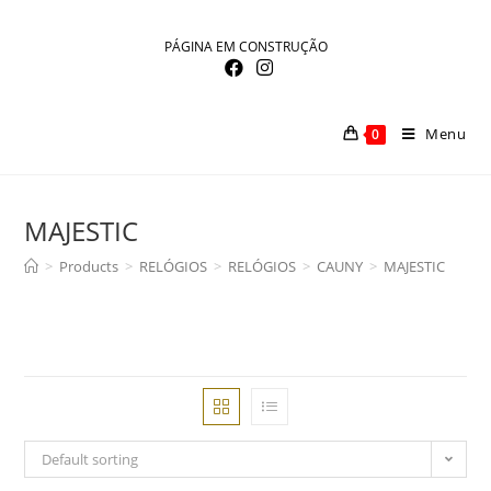
Skip
to
PÁGINA EM CONSTRUÇÃO
content
Menu
0
MAJESTIC
>
Products
>
RELÓGIOS
>
RELÓGIOS
>
CAUNY
>
MAJESTIC
Default sorting