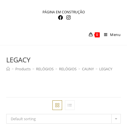
Skip
to
PÁGINA EM CONSTRUÇÃO
content
Menu
0
LEGACY
>
Products
>
RELÓGIOS
>
RELÓGIOS
>
CAUNY
>
LEGACY
Default sorting