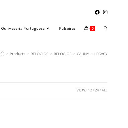
Toggle
Ourivesaria Portuguesa
Pulseiras
0
website
>
Products
>
RELÓGIOS
>
RELÓGIOS
>
CAUNY
>
LEGACY
search
VIEW:
12
24
ALL