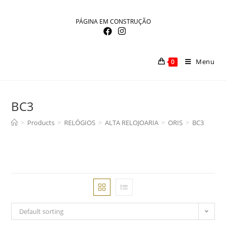
Skip
to
PÁGINA EM CONSTRUÇÃO
content
Menu
0
BC3
>
Products
>
RELÓGIOS
>
ALTA RELOJOARIA
>
ORIS
>
BC3
Default sorting