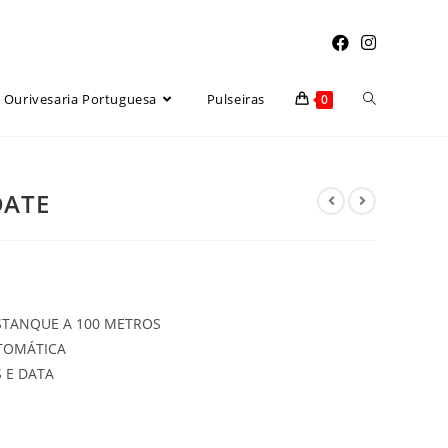
Toggle
Ourivesaria Portuguesa
Pulseiras
0
website
DATE
search
ESTANQUE A 100 METROS
TOMÁTICA
 E DATA