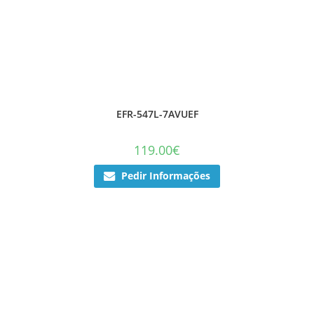
EFR-547L-7AVUEF
119.00
€
Pedir Informações