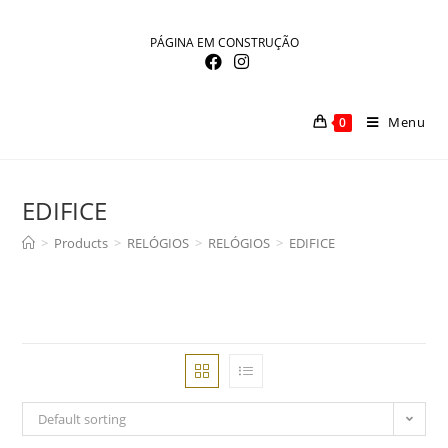
Skip
to
PÁGINA EM CONSTRUÇÃO
content
Menu
0
EDIFICE
>
Products
>
RELÓGIOS
>
RELÓGIOS
>
EDIFICE
Default sorting