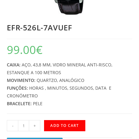
EFR-526L-7AVUEF
99.00
€
CAIXA:
AÇO, 43,8 MM, VIDRO MINERAL ANTI-RISCO,
ESTANQUE A 100 METROS
MOVIMENTO:
QUARTZO, ANALÓGICO
FUNÇÕES:
HORAS , MINUTOS, SEGUNDOS, DATA E
CRONÓMETRO
BRACELETE:
PELE
EFR-
-
+
ADD TO CART
526L-