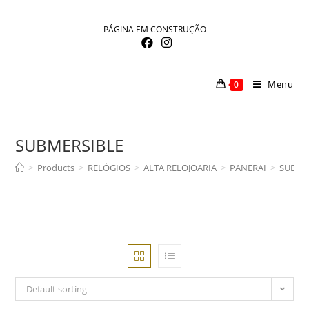
Skip
to
PÁGINA EM CONSTRUÇÃO
content
Menu
0
SUBMERSIBLE
>
Products
>
RELÓGIOS
>
ALTA RELOJOARIA
>
PANERAI
>
SUBME
Default sorting