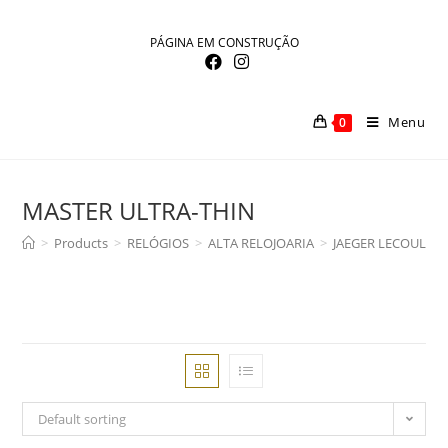
Skip
to
PÁGINA EM CONSTRUÇÃO
content
Menu
0
MASTER ULTRA-THIN
>
Products
>
RELÓGIOS
>
ALTA RELOJOARIA
>
JAEGER LECOULTR
Default sorting