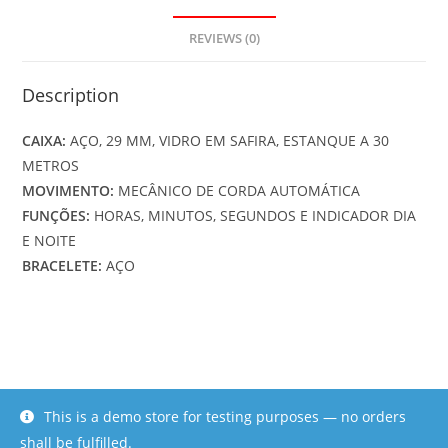
REVIEWS (0)
Description
CAIXA:
AÇO, 29 MM, VIDRO EM SAFIRA, ESTANQUE A 30
METROS
MOVIMENTO:
MECÂNICO DE CORDA AUTOMÁTICA
FUNÇÕES:
HORAS, MINUTOS, SEGUNDOS E INDICADOR DIA
E NOITE
BRACELETE:
AÇO
This is a demo store for testing purposes — no orders
Copyright - WEBolution Serviços e Soluções Informáticas, Lda
shall be fulfilled.