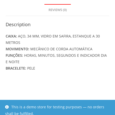
REVIEWS (0)
Description
CAIXA:
AÇO, 34 MM, VIDRO EM SAFIRA, ESTANQUE A 30
METROS
MOVIMENTO:
MECÂNICO DE CORDA AUTOMÁTICA
FUNÇÕES:
HORAS, MINUTOS, SEGUNDOS E INDICADOR DIA
E NOITE
BRACELETE:
PELE
This is a demo store for testing purposes — no orders
Copyright - WEBolution Serviços e Soluções Informáticas, Lda
shall be fulfilled.