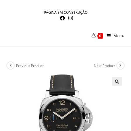
Skip
to
PÁGINA EM CONSTRUÇÃO
content
Menu
0
Previous Product
Next Product