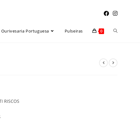
Toggle
Ourivesaria Portuguesa
Pulseiras
0
website
search
TI RISCOS
S