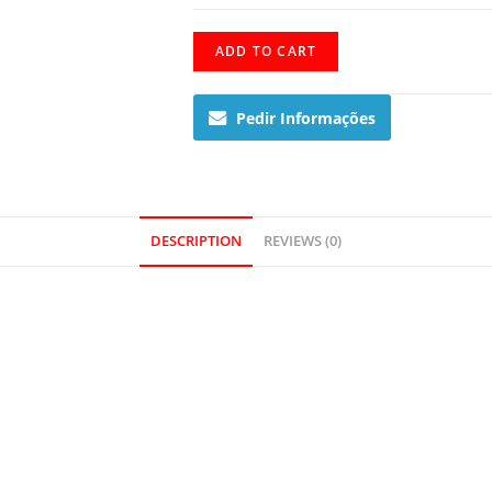
LTP-
ADD TO CART
1280PSG-
9AEF
Pedir Informações
quantity
DESCRIPTION
REVIEWS (0)