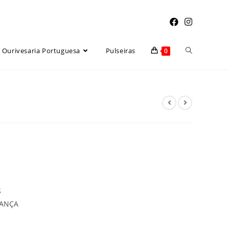
Toggle
Ourivesaria Portuguesa
Pulseiras
0
website
search
S
RANÇA