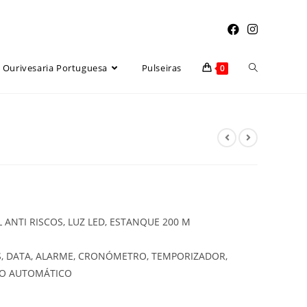
Toggle
Ourivesaria Portuguesa
Pulseiras
0
website
search
L ANTI RISCOS, LUZ LED, ESTANQUE 200 M
, DATA, ALARME, CRONÓMETRO, TEMPORIZADOR,
IO AUTOMÁTICO