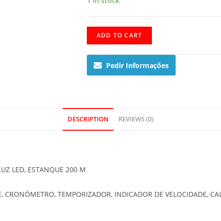
1 in stock
GA-
ADD TO CART
700-
2AER
Pedir Informações
quantity
DESCRIPTION
REVIEWS (0)
 LUZ LED, ESTANQUE 200 M
E, CRONÓMETRO, TEMPORIZADOR, INDICADOR DE VELOCIDADE, C