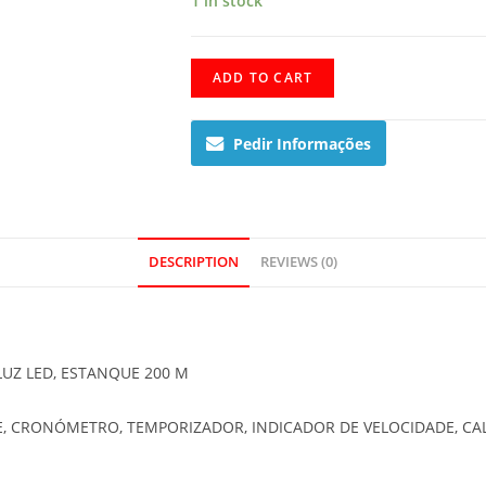
1 in stock
GA-
ADD TO CART
110C-
7AER
Pedir Informações
quantity
DESCRIPTION
REVIEWS (0)
 LUZ LED, ESTANQUE 200 M
E, CRONÓMETRO, TEMPORIZADOR, INDICADOR DE VELOCIDADE, C