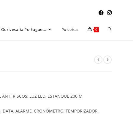
Toggle
Ourivesaria Portuguesa
Pulseiras
0
website
search
L ANTI RISCOS, LUZ LED, ESTANQUE 200 M
, DATA, ALARME, CRONÓMETRO, TEMPORIZADOR,