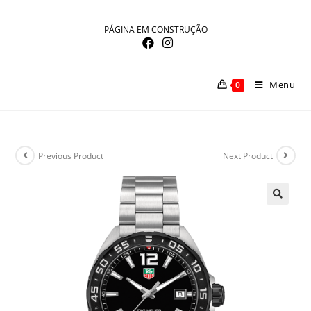
Skip
to
PÁGINA EM CONSTRUÇÃO
content
Menu
0
Previous Product
Next Product