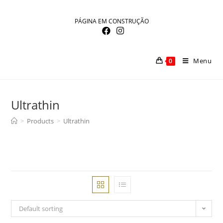
Skip
to
PÁGINA EM CONSTRUÇÃO
content
Menu
0
Ultrathin
>
Products
>
Ultrathin
Default sorting