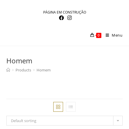
Skip
to
PÁGINA EM CONSTRUÇÃO
content
Menu
0
Homem
>
Products
>
Homem
Default sorting