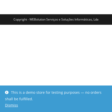
Copyright - WEBolution Serviços e Soluções Informáticas, Lda
This is a demo store for testing purposes — no orders
shall be fulfilled.
Dismiss