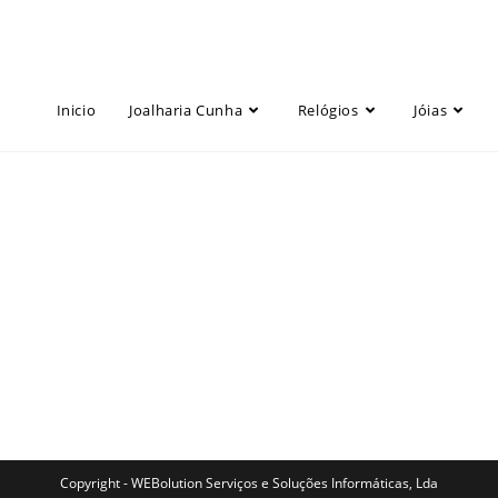
Inicio
Joalharia Cunha
Relógios
Jóias
Copyright - WEBolution Serviços e Soluções Informáticas, Lda