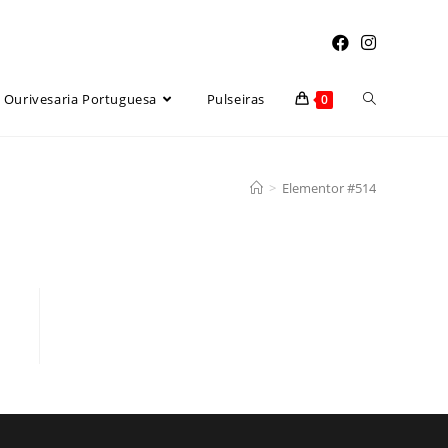
Ourivesaria Portuguesa
Pulseiras
0
>
Elementor #514