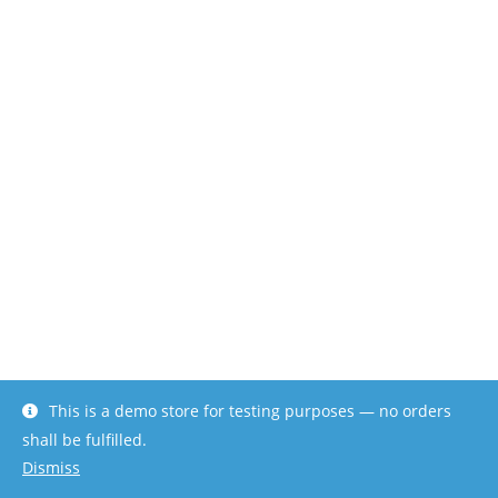
This is a demo store for testing purposes — no orders
shall be fulfilled.
Dismiss