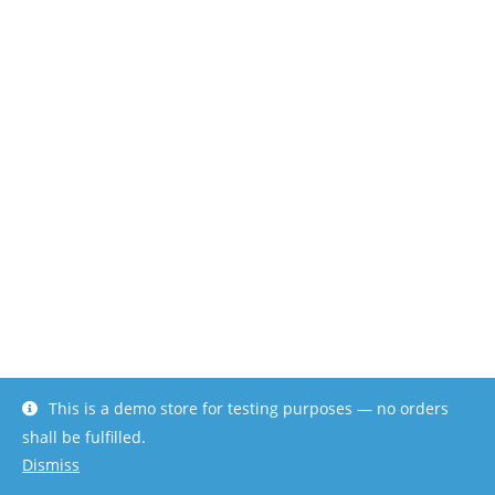
This is a demo store for testing purposes — no orders
shall be fulfilled.
Dismiss