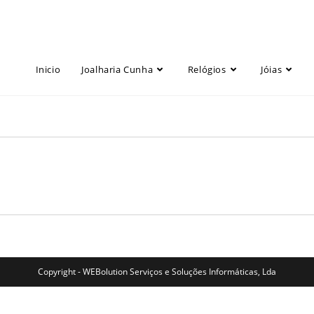
Inicio
Joalharia Cunha
Relógios
Jóias
Copyright - WEBolution Serviços e Soluções Informáticas, Lda